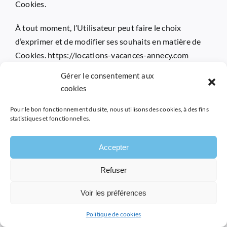
Cookies.
À tout moment, l’Utilisateur peut faire le choix
d’exprimer et de modifier ses souhaits en matière de
Cookies.
https://locations-vacances-annecy.com
pourra en outre faire appel aux services de
Gérer le consentement aux
prestataires externes pour l’aider à recueillir et traiter
cookies
les informations décrites dans cette section.
Pour le bon fonctionnement du site, nous utilisons des cookies, à des fins
statistiques et fonctionnelles.
Enfin, en cliquant sur les icônes dédiées aux réseaux
sociaux Twitter, Facebook, Linkedin et Google Plus
figurant sur le Site de
https://locations-vacances-
Accepter
annecy.com
ou dans son application mobile et si
Refuser
l’Utilisateur a accepté le dépôt de cookies en
poursuivant sa navigation sur le Site Internet ou
Voir les préférences
l’application mobile de
https://locations-vacances-
Politique de cookies
annecy.com
, Twitter, Facebook, Linkedin et Google