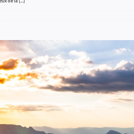
 de la [...]
e