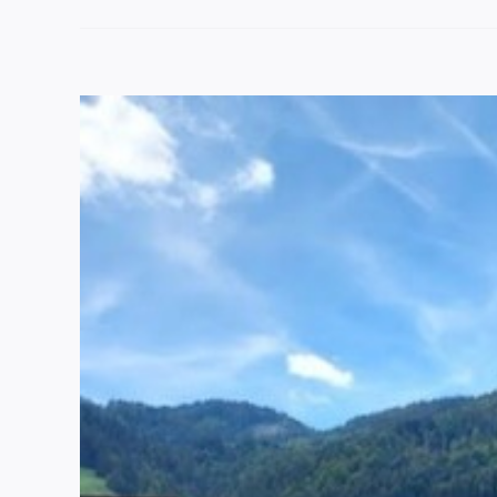
Voir
l'image
agrandie