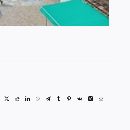
Facebook
X
Reddit
LinkedIn
WhatsApp
Telegram
Tumblr
Pinterest
Vk
Xing
Email